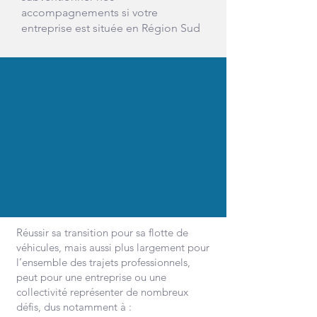
accompagnements si votre
entreprise est située en Région Sud
Flottes de
véhicules &
trajets
professionnels
Réussir sa transition pour sa flotte de
véhicules, mais aussi plus largement pour
l’ensemble des trajets professionnels,
peut pour une entreprise ou une
collectivité représenter de nombreux
défis, dus notamment à :