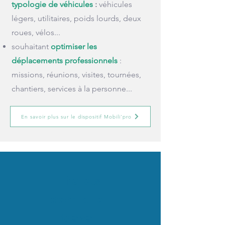
typologie de véhicules
:
véhicules
légers, utilitaires, poids lourds, deux
roues, vélos...
souhaitant
optimiser les
déplacements professionnels
:
missions, réunions, visites, tournées,
chantiers, services à la personne...
En savoir plus sur le dispositif Mobili'pro
Trajets
domicile -
travail